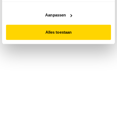
accepteert. Dit doe je door op "Alles toestaan" te klikken.
Liever geen cookies? Hou er dan rekening mee dat de
website niet optimaal functioneert.
Aanpassen
Alles toestaan