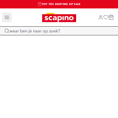
TOT 70% KORTING OP SALE
SALE: LAATSTE KANS!
SHOP NIEUW
Home