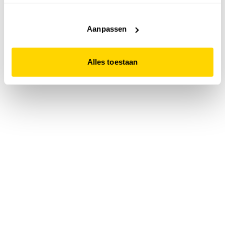
accepteert. Dit doe je door op "Alles toestaan" te klikken.
Liever geen cookies? Hou er dan rekening mee dat de
website niet optimaal functioneert.
Aanpassen
Alles toestaan