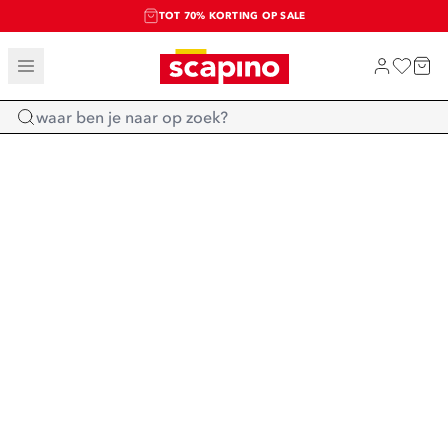
TOT 70% KORTING OP SALE
SALE: LAATSTE KANS!
SHOP NIEUW
Home