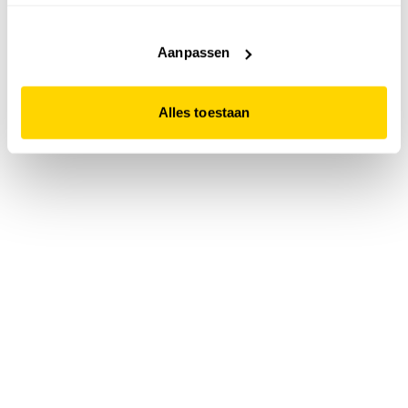
accepteert. Dit doe je door op "Alles toestaan" te klikken.
Liever geen cookies? Hou er dan rekening mee dat de
website niet optimaal functioneert.
Aanpassen
Alles toestaan