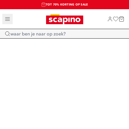
TOT 70% KORTING OP SALE
SALE: LAATSTE KANS!
SHOP NIEUW
Home