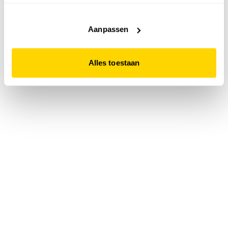
accepteert. Dit doe je door op "Alles toestaan" te klikken.
Liever geen cookies? Hou er dan rekening mee dat de
website niet optimaal functioneert.
Aanpassen
Alles toestaan