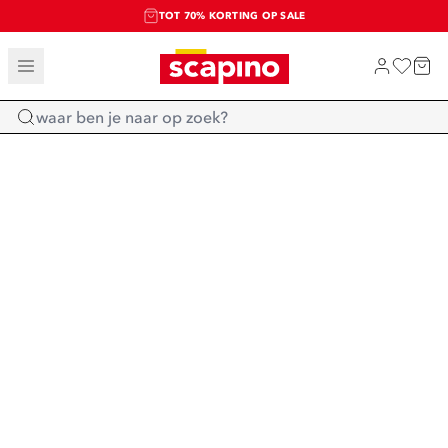
TOT 70% KORTING OP SALE
SALE: LAATSTE KANS!
SHOP NIEUW
Home