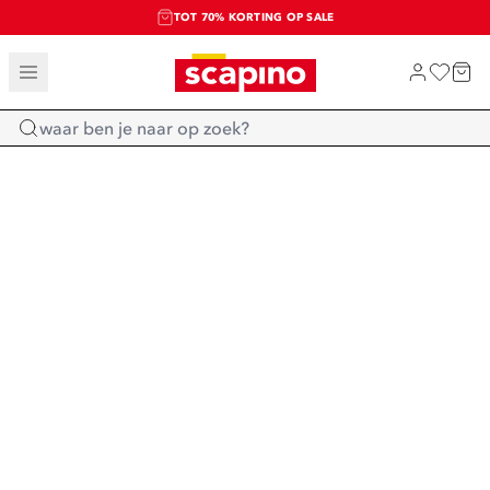
TOT 70% KORTING OP SALE
SALE: LAATSTE KANS!
SHOP NIEUW
Home