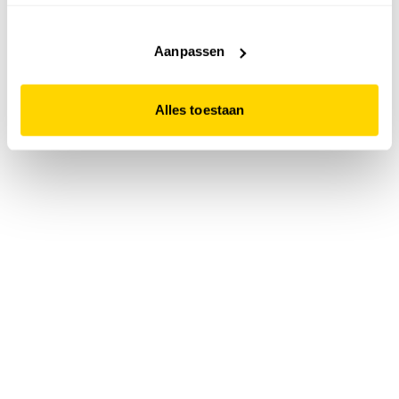
accepteert. Dit doe je door op "Alles toestaan" te klikken.
Liever geen cookies? Hou er dan rekening mee dat de
website niet optimaal functioneert.
Aanpassen
Alles toestaan