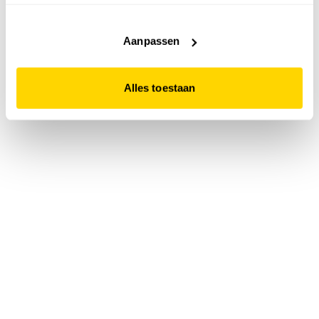
accepteert. Dit doe je door op "Alles toestaan" te klikken.
Liever geen cookies? Hou er dan rekening mee dat de
website niet optimaal functioneert.
Aanpassen
Alles toestaan