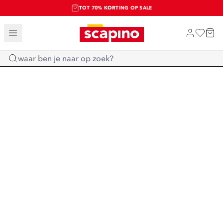
TOT 70% KORTING OP SALE
SALE: LAATSTE KANS!
SHOP NIEUW
Home