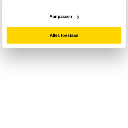
accepteert. Dit doe je door op "Alles toestaan" te klikken.
Liever geen cookies? Hou er dan rekening mee dat de
website niet optimaal functioneert.
Aanpassen
Alles toestaan