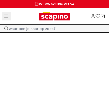
TOT 70% KORTING OP SALE
SALE: LAATSTE KANS!
SHOP NIEUW
Home