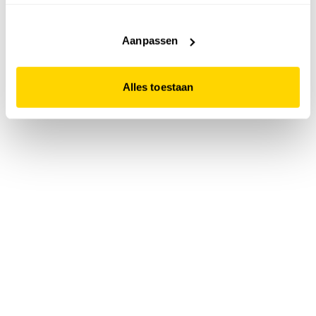
accepteert. Dit doe je door op "Alles toestaan" te klikken.
Liever geen cookies? Hou er dan rekening mee dat de
website niet optimaal functioneert.
Aanpassen
Alles toestaan