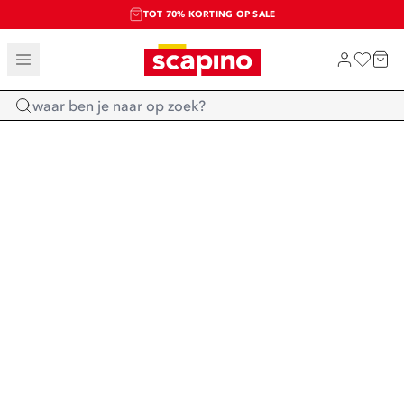
TOT 70% KORTING OP SALE
SALE: LAATSTE KANS!
SHOP NIEUW
Home