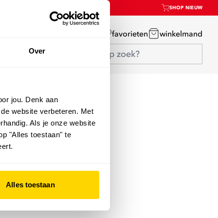
SHOP NIEUW
mijn account
favorieten
winkelmand
Over
oor jou. Denk aan
 de website verbeteren. Met
rhandig. Als je onze website
op "Alles toestaan" te
ert.
Alles toestaan