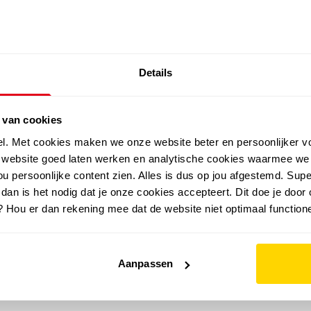
SALE: LAATSTE KANS!
Details
outdoor
zomer
merken
folder
sale
 van cookies
el. Met cookies maken we onze website beter en persoonlijker v
e website goed laten werken en analytische cookies waarmee we
u persoonlijke content zien. Alles is dus op jou afgestemd. Supe
 dan is het nodig dat je onze cookies accepteert. Dit doe je door 
? Hou er dan rekening mee dat de website niet optimaal functione
Aanpassen