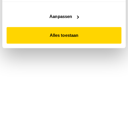
accepteert. Dit doe je door op "Alles toestaan" te klikken.
Liever geen cookies? Hou er dan rekening mee dat de
website niet optimaal functioneert.
Aanpassen
Alles toestaan