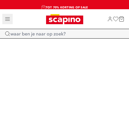
TOT 70% KORTING OP SALE
SALE: LAATSTE KANS!
SHOP NIEUW
Home