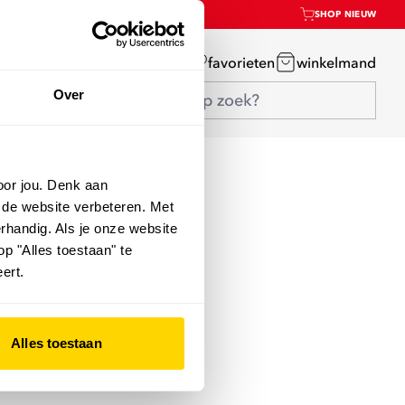
SHOP NIEUW
mijn account
favorieten
winkelmand
Over
oor jou. Denk aan
 de website verbeteren. Met
rhandig. Als je onze website
op "Alles toestaan" te
ert.
Alles toestaan