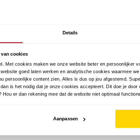
EXTRA ARTIKELEN IN DE SALE
Details
outdoor
zomer
merken
folder
sale
 van cookies
el. Met cookies maken we onze website beter en persoonlijker v
e website goed laten werken en analytische cookies waarmee we
u persoonlijke content zien. Alles is dus op jou afgestemd. Supe
 dan is het nodig dat je onze cookies accepteert. Dit doe je door 
? Hou er dan rekening mee dat de website niet optimaal functione
Aanpassen