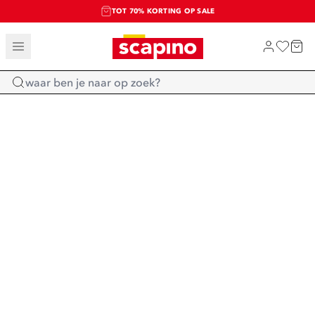
TOT 70% KORTING OP SALE
SALE: LAATSTE KANS!
SHOP NIEUW
Home