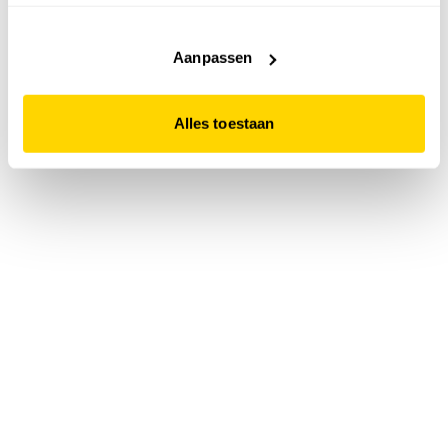
accepteert. Dit doe je door op "Alles toestaan" te klikken.
Liever geen cookies? Hou er dan rekening mee dat de
website niet optimaal functioneert.
Aanpassen
Alles toestaan