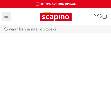
TOT 70% KORTING OP SALE
SALE: LAATSTE KANS!
SHOP NIEUW
Home