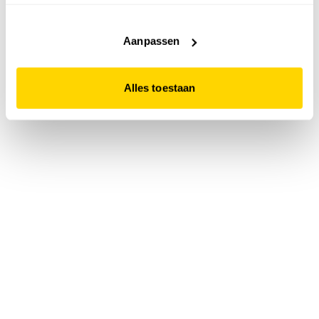
accepteert. Dit doe je door op "Alles toestaan" te klikken.
Liever geen cookies? Hou er dan rekening mee dat de
website niet optimaal functioneert.
Aanpassen
Alles toestaan