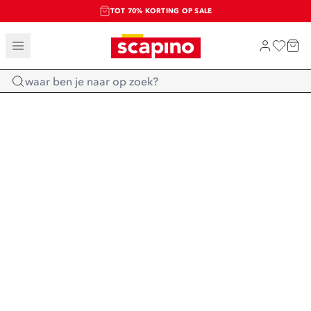
TOT 70% KORTING OP SALE
SALE: LAATSTE KANS!
SHOP NIEUW
Home