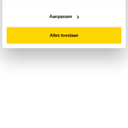
accepteert. Dit doe je door op "Alles toestaan" te klikken.
Liever geen cookies? Hou er dan rekening mee dat de
website niet optimaal functioneert.
Aanpassen
Alles toestaan