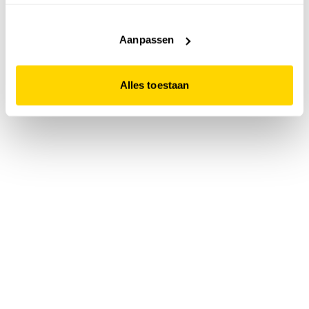
accepteert. Dit doe je door op "Alles toestaan" te klikken.
Liever geen cookies? Hou er dan rekening mee dat de
website niet optimaal functioneert.
Aanpassen
Alles toestaan