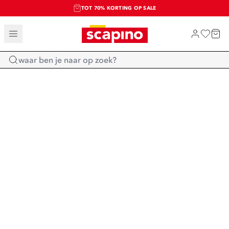
TOT 70% KORTING OP SALE
SALE: LAATSTE KANS!
SHOP NIEUW
Home