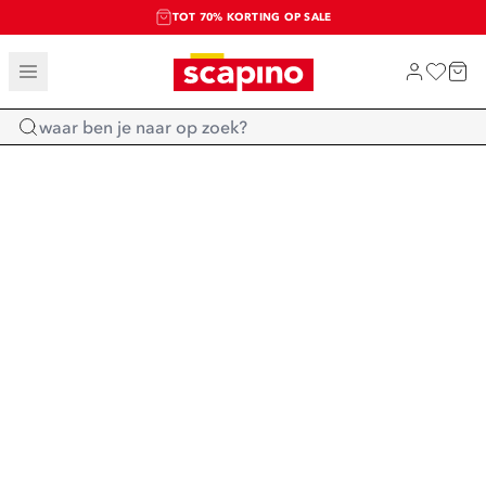
TOT 70% KORTING OP SALE
SALE: LAATSTE KANS!
SHOP NIEUW
Home