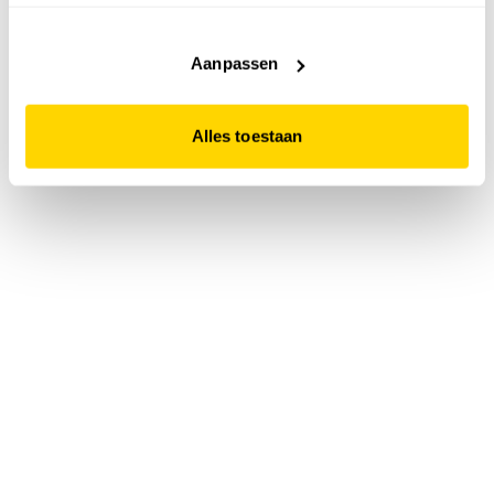
accepteert. Dit doe je door op "Alles toestaan" te klikken.
Liever geen cookies? Hou er dan rekening mee dat de
website niet optimaal functioneert.
Aanpassen
Alles toestaan