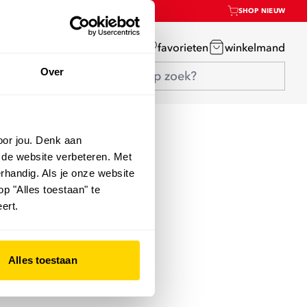
SHOP NIEUW
mijn account
favorieten
winkelmand
Over
oor jou. Denk aan
 de website verbeteren. Met
rhandig. Als je onze website
op "Alles toestaan" te
ert.
Alles toestaan