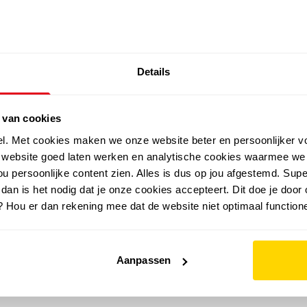
SALE: LAATSTE KANS!
Details
outdoor
zomer
merken
folder
sale
 van cookies
el. Met cookies maken we onze website beter en persoonlijker v
e website goed laten werken en analytische cookies waarmee we
u persoonlijke content zien. Alles is dus op jou afgestemd. Supe
 dan is het nodig dat je onze cookies accepteert. Dit doe je door 
? Hou er dan rekening mee dat de website niet optimaal functione
Aanpassen