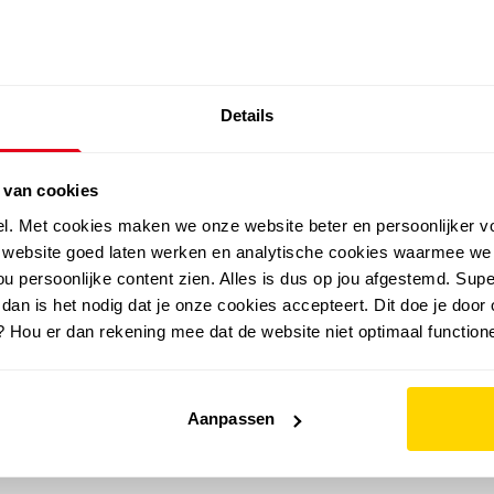
SALE: LAATSTE KANS!
Details
outdoor
zomer
merken
folder
sale
 van cookies
el. Met cookies maken we onze website beter en persoonlijker v
e website goed laten werken en analytische cookies waarmee we
u persoonlijke content zien. Alles is dus op jou afgestemd. Supe
 dan is het nodig dat je onze cookies accepteert. Dit doe je door 
? Hou er dan rekening mee dat de website niet optimaal functione
Aanpassen