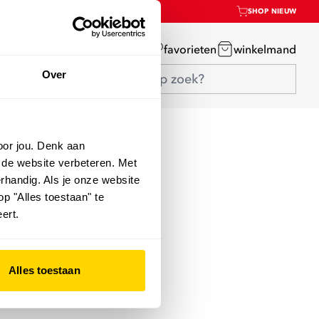
SHOP NIEUW
mijn account
favorieten
winkelmand
Over
oor jou. Denk aan
 de website verbeteren. Met
rhandig. Als je onze website
op "Alles toestaan" te
ert.
Alles toestaan