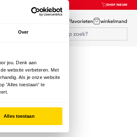
SHOP NIEUW
mijn account
favorieten
winkelmand
Over
oor jou. Denk aan
 de website verbeteren. Met
rhandig. Als je onze website
op "Alles toestaan" te
ert.
Alles toestaan