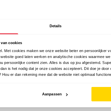
SALE: LAATSTE KANS!
Details
outdoor
zomer
merken
folder
sale
 van cookies
el. Met cookies maken we onze website beter en persoonlijker v
e website goed laten werken en analytische cookies waarmee we
u persoonlijke content zien. Alles is dus op jou afgestemd. Supe
 dan is het nodig dat je onze cookies accepteert. Dit doe je door 
? Hou er dan rekening mee dat de website niet optimaal functione
Aanpassen