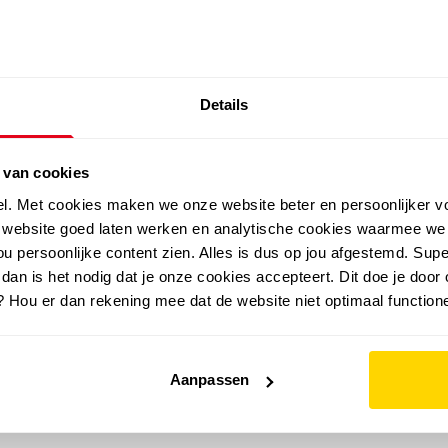
SALE: LAATSTE KANS!
Details
outdoor
zomer
merken
folder
sale
 van cookies
el. Met cookies maken we onze website beter en persoonlijker v
e website goed laten werken en analytische cookies waarmee we
u persoonlijke content zien. Alles is dus op jou afgestemd. Supe
 dan is het nodig dat je onze cookies accepteert. Dit doe je door 
? Hou er dan rekening mee dat de website niet optimaal functione
Aanpassen