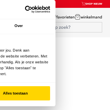
SHOP NIEUW
mijn account
favorieten
winkelmand
Over
oor jou. Denk aan
 de website verbeteren. Met
rhandig. Als je onze website
op "Alles toestaan" te
ert.
Alles toestaan