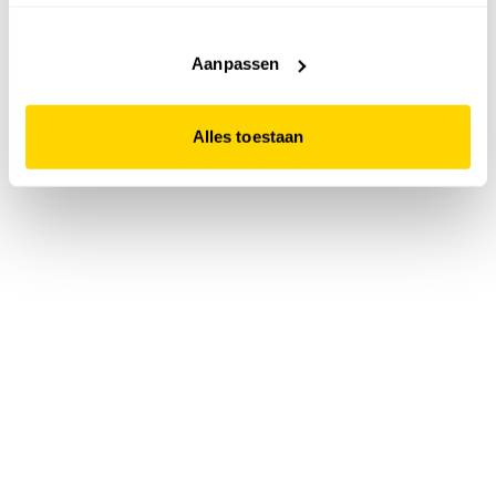
accepteert. Dit doe je door op "Alles toestaan" te klikken.
Liever geen cookies? Hou er dan rekening mee dat de
website niet optimaal functioneert.
Aanpassen
Alles toestaan