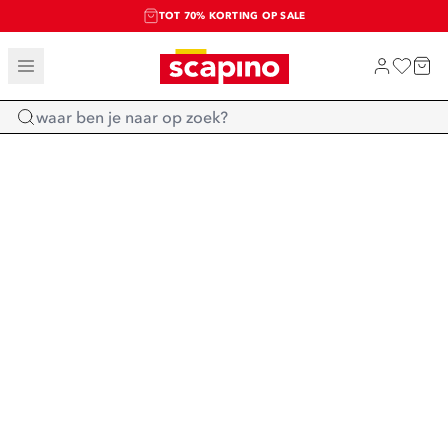
TOT 70% KORTING OP SALE
SALE: LAATSTE KANS!
SHOP NIEUW
Home