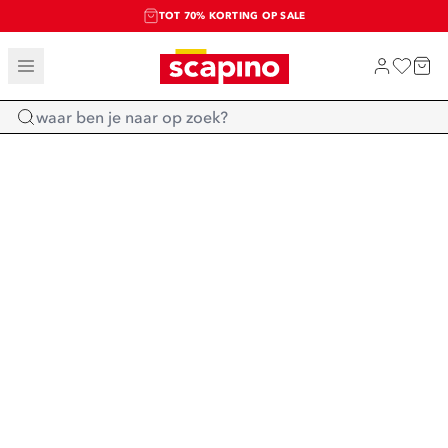
TOT 70% KORTING OP SALE
SALE: LAATSTE KANS!
SHOP NIEUW
Home