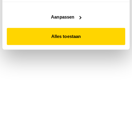
accepteert. Dit doe je door op "Alles toestaan" te klikken.
Liever geen cookies? Hou er dan rekening mee dat de
website niet optimaal functioneert.
Aanpassen
Alles toestaan