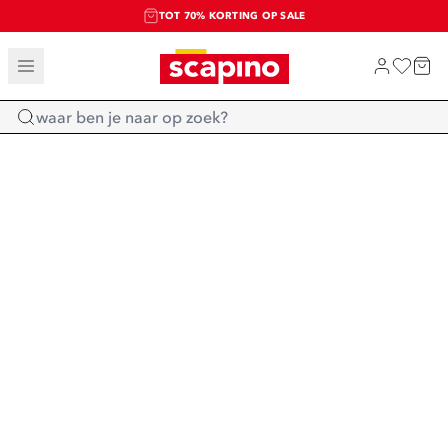
TOT 70% KORTING OP SALE
SALE: LAATSTE KANS!
SHOP NIEUW
Home