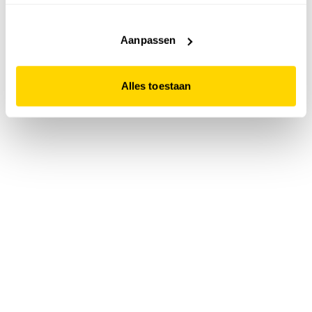
accepteert. Dit doe je door op "Alles toestaan" te klikken.
Liever geen cookies? Hou er dan rekening mee dat de
website niet optimaal functioneert.
Aanpassen
Alles toestaan