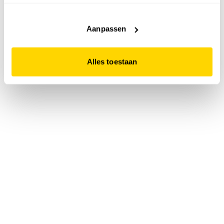
accepteert. Dit doe je door op "Alles toestaan" te klikken.
Liever geen cookies? Hou er dan rekening mee dat de
website niet optimaal functioneert.
Aanpassen
Alles toestaan