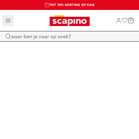
TOT 70% KORTING OP SALE
SALE: LAATSTE KANS!
SHOP NIEUW
Home