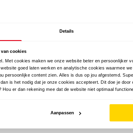
SALE: LAATSTE KANS!
Details
outdoor
zomer
merken
folder
sale
 van cookies
el. Met cookies maken we onze website beter en persoonlijker v
e website goed laten werken en analytische cookies waarmee we
u persoonlijke content zien. Alles is dus op jou afgestemd. Supe
 dan is het nodig dat je onze cookies accepteert. Dit doe je door 
? Hou er dan rekening mee dat de website niet optimaal functione
Aanpassen