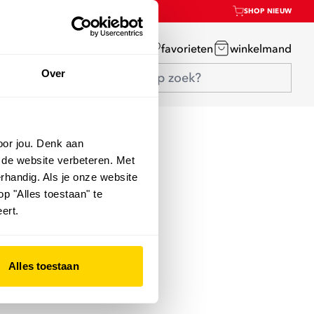
SHOP NIEUW
mijn account
favorieten
winkelmand
Over
oor jou. Denk aan
 de website verbeteren. Met
rhandig. Als je onze website
op "Alles toestaan" te
ert.
Alles toestaan