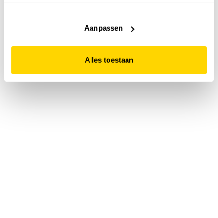
accepteert. Dit doe je door op "Alles toestaan" te klikken.
Liever geen cookies? Hou er dan rekening mee dat de
website niet optimaal functioneert.
Aanpassen
Alles toestaan