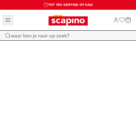
TOT 70% KORTING OP SALE
SALE: LAATSTE KANS!
SHOP NIEUW
Home