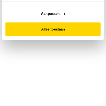
accepteert. Dit doe je door op "Alles toestaan" te klikken.
Liever geen cookies? Hou er dan rekening mee dat de
website niet optimaal functioneert.
Aanpassen
Alles toestaan