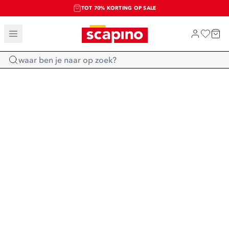
TOT 70% KORTING OP SALE
SALE: LAATSTE KANS!
SHOP NIEUW
Home