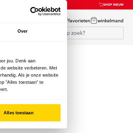
SHOP NIEUW
mijn account
favorieten
winkelmand
Over
oor jou. Denk aan
 de website verbeteren. Met
rhandig. Als je onze website
op "Alles toestaan" te
ert.
Alles toestaan