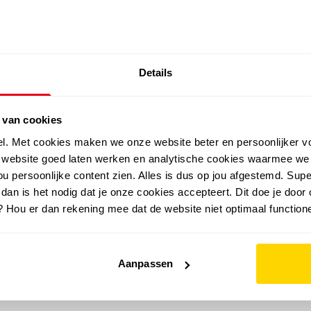
SALE: LAATSTE KANS!
Details
outdoor
zomer
merken
folder
sale
 van cookies
el. Met cookies maken we onze website beter en persoonlijker v
e website goed laten werken en analytische cookies waarmee we
u persoonlijke content zien. Alles is dus op jou afgestemd. Supe
 dan is het nodig dat je onze cookies accepteert. Dit doe je door 
? Hou er dan rekening mee dat de website niet optimaal functione
Aanpassen