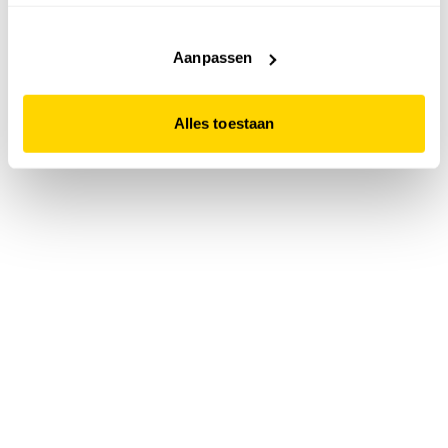
accepteert. Dit doe je door op "Alles toestaan" te klikken.
Liever geen cookies? Hou er dan rekening mee dat de
website niet optimaal functioneert.
Aanpassen
Alles toestaan