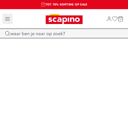
TOT 70% KORTING OP SALE
SALE: LAATSTE KANS!
SHOP NIEUW
Home