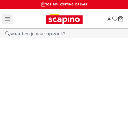
TOT 70% KORTING OP SALE
SALE: LAATSTE KANS!
SHOP NIEUW
Home