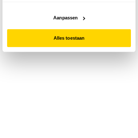
accepteert. Dit doe je door op "Alles toestaan" te klikken.
Liever geen cookies? Hou er dan rekening mee dat de
website niet optimaal functioneert.
Aanpassen
Alles toestaan