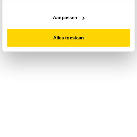
accepteert. Dit doe je door op "Alles toestaan" te klikken.
Liever geen cookies? Hou er dan rekening mee dat de
website niet optimaal functioneert.
Aanpassen
Alles toestaan