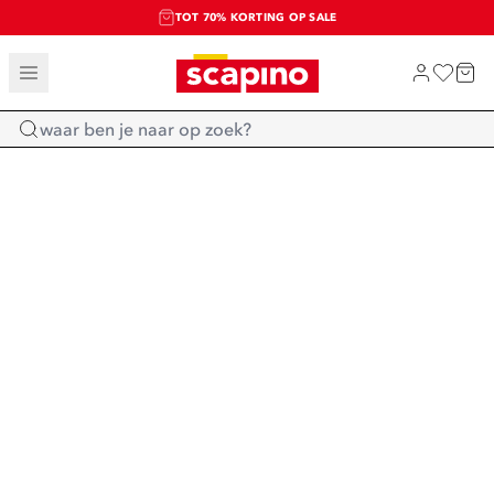
TOT 70% KORTING OP SALE
SALE: LAATSTE KANS!
SHOP NIEUW
Home