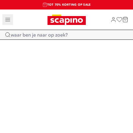
TOT 70% KORTING OP SALE
SALE: LAATSTE KANS!
SHOP NIEUW
Home