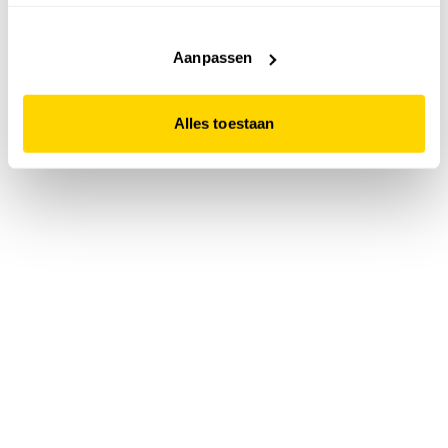
accepteert. Dit doe je door op "Alles toestaan" te klikken.
Liever geen cookies? Hou er dan rekening mee dat de
website niet optimaal functioneert.
Aanpassen
Alles toestaan