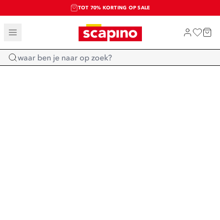
TOT 70% KORTING OP SALE
SALE: LAATSTE KANS!
SHOP NIEUW
Home