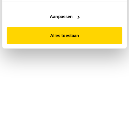
accepteert. Dit doe je door op "Alles toestaan" te klikken.
Liever geen cookies? Hou er dan rekening mee dat de
website niet optimaal functioneert.
Aanpassen
Alles toestaan