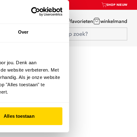
SHOP NIEUW
mijn account
favorieten
winkelmand
Over
oor jou. Denk aan
 de website verbeteren. Met
rhandig. Als je onze website
op "Alles toestaan" te
ert.
Alles toestaan