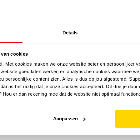
SALE: LAATSTE KANS!
Details
outdoor
zomer
merken
folder
sale
 van cookies
el. Met cookies maken we onze website beter en persoonlijker v
e website goed laten werken en analytische cookies waarmee we
u persoonlijke content zien. Alles is dus op jou afgestemd. Supe
 dan is het nodig dat je onze cookies accepteert. Dit doe je door 
? Hou er dan rekening mee dat de website niet optimaal functione
Aanpassen