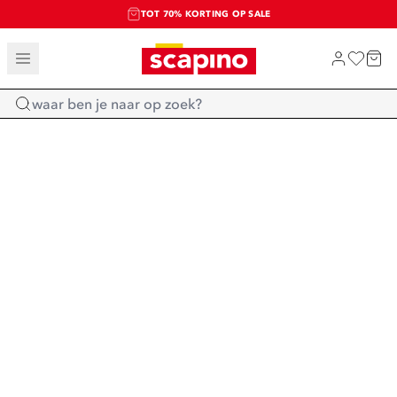
TOT 70% KORTING OP SALE
SALE: LAATSTE KANS!
SHOP NIEUW
Home