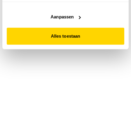
accepteert. Dit doe je door op "Alles toestaan" te klikken.
Liever geen cookies? Hou er dan rekening mee dat de
website niet optimaal functioneert.
Aanpassen
Alles toestaan