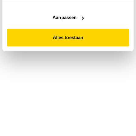
accepteert. Dit doe je door op "Alles toestaan" te klikken.
Liever geen cookies? Hou er dan rekening mee dat de
website niet optimaal functioneert.
Aanpassen
Alles toestaan