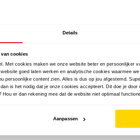
SALE: LAATSTE KANS!
Details
outdoor
zomer
merken
folder
sale
 van cookies
el. Met cookies maken we onze website beter en persoonlijker v
e website goed laten werken en analytische cookies waarmee we
u persoonlijke content zien. Alles is dus op jou afgestemd. Supe
 dan is het nodig dat je onze cookies accepteert. Dit doe je door 
? Hou er dan rekening mee dat de website niet optimaal functione
Aanpassen