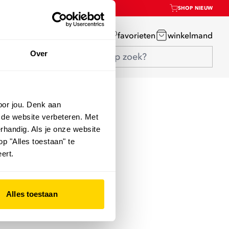
SHOP NIEUW
mijn account
favorieten
winkelmand
Over
oor jou. Denk aan
 de website verbeteren. Met
rhandig. Als je onze website
op "Alles toestaan" te
ert.
Alles toestaan