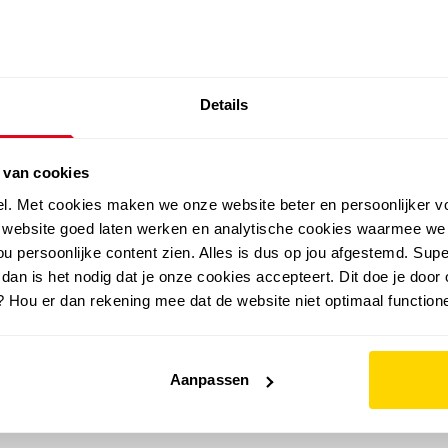
SALE: LAATSTE KANS!
Details
outdoor
zomer
merken
folder
sale
 van cookies
el. Met cookies maken we onze website beter en persoonlijker v
e website goed laten werken en analytische cookies waarmee we
u persoonlijke content zien. Alles is dus op jou afgestemd. Supe
 dan is het nodig dat je onze cookies accepteert. Dit doe je door 
? Hou er dan rekening mee dat de website niet optimaal functione
Aanpassen