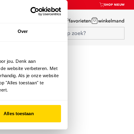
SHOP NIEUW
mijn account
favorieten
winkelmand
Over
oor jou. Denk aan
 de website verbeteren. Met
rhandig. Als je onze website
op "Alles toestaan" te
ert.
Alles toestaan