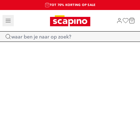
TOT 70% KORTING OP SALE
SALE: LAATSTE KANS!
SHOP NIEUW
Home