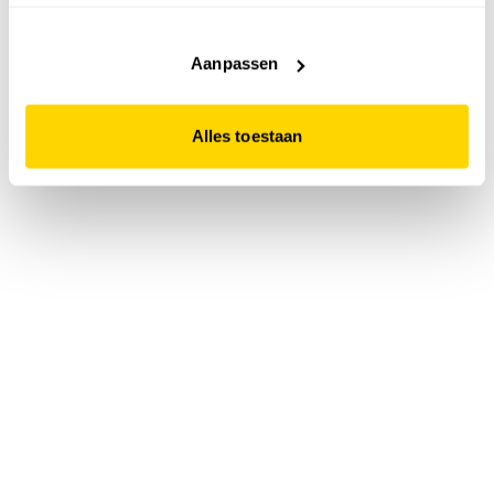
accepteert. Dit doe je door op "Alles toestaan" te klikken.
Liever geen cookies? Hou er dan rekening mee dat de
website niet optimaal functioneert.
Aanpassen
Alles toestaan