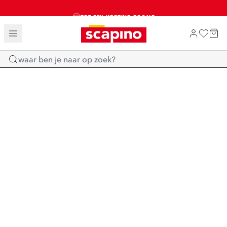
TOT 70% KORTING OP SALE
SALE: LAATSTE KANS!
SHOP NIEUW
Home