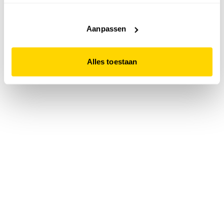
accepteert. Dit doe je door op "Alles toestaan" te klikken.
Liever geen cookies? Hou er dan rekening mee dat de
website niet optimaal functioneert.
Aanpassen
Alles toestaan