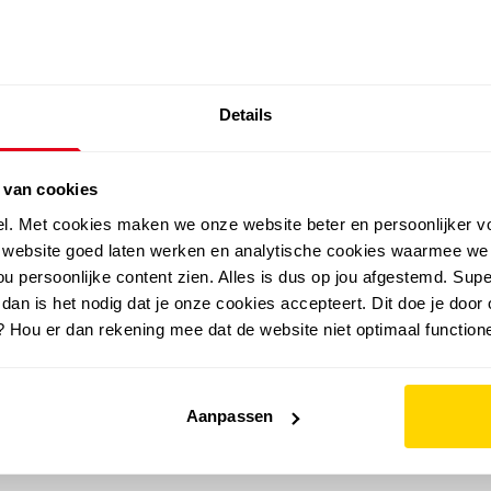
SALE: LAATSTE KANS!
Details
outdoor
zomer
merken
folder
sale
 van cookies
el. Met cookies maken we onze website beter en persoonlijker v
e website goed laten werken en analytische cookies waarmee we
u persoonlijke content zien. Alles is dus op jou afgestemd. Supe
 dan is het nodig dat je onze cookies accepteert. Dit doe je door 
? Hou er dan rekening mee dat de website niet optimaal functione
Aanpassen