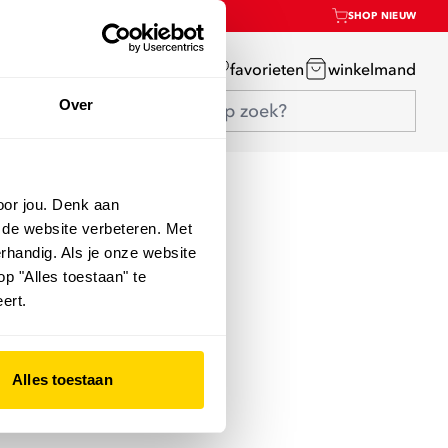
SHOP NIEUW
mijn account
favorieten
winkelmand
Over
oor jou. Denk aan
 de website verbeteren. Met
rhandig. Als je onze website
op "Alles toestaan" te
ert.
Alles toestaan