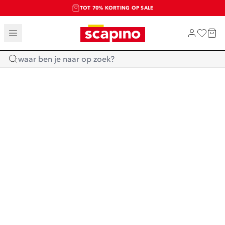
TOT 70% KORTING OP SALE
SALE: LAATSTE KANS!
SHOP NIEUW
Home