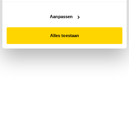
accepteert. Dit doe je door op "Alles toestaan" te klikken.
Liever geen cookies? Hou er dan rekening mee dat de
website niet optimaal functioneert.
Aanpassen
Alles toestaan