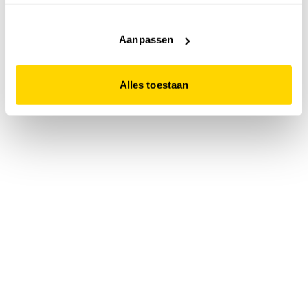
accepteert. Dit doe je door op "Alles toestaan" te klikken.
Liever geen cookies? Hou er dan rekening mee dat de
website niet optimaal functioneert.
Aanpassen
Alles toestaan