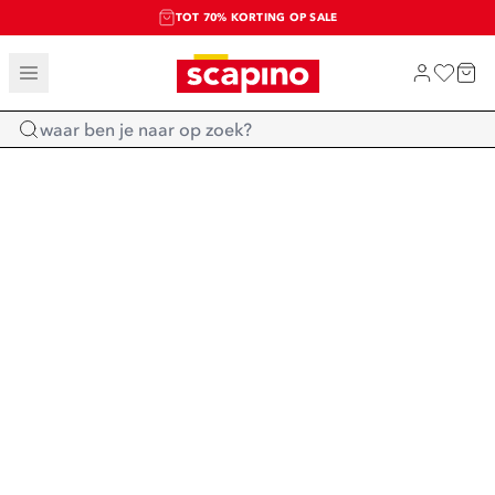
TOT 70% KORTING OP SALE
SALE: LAATSTE KANS!
SHOP NIEUW
Home