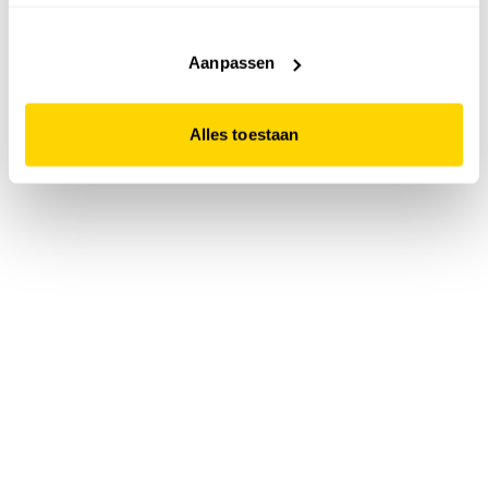
accepteert. Dit doe je door op "Alles toestaan" te klikken.
Liever geen cookies? Hou er dan rekening mee dat de
website niet optimaal functioneert.
Aanpassen
Alles toestaan