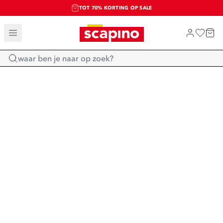
TOT 70% KORTING OP SALE
SALE: LAATSTE KANS!
SHOP NIEUW
Home