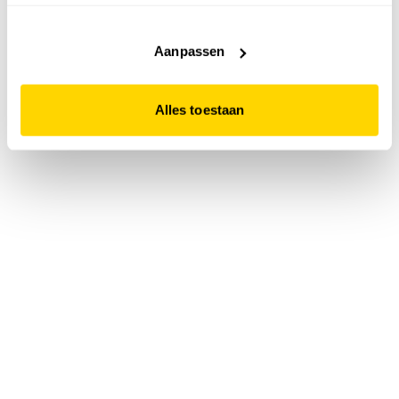
accepteert. Dit doe je door op "Alles toestaan" te klikken.
Liever geen cookies? Hou er dan rekening mee dat de
website niet optimaal functioneert.
Aanpassen
Alles toestaan