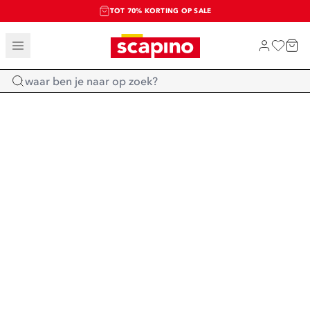
TOT 70% KORTING OP SALE
SALE: LAATSTE KANS!
SHOP NIEUW
Home