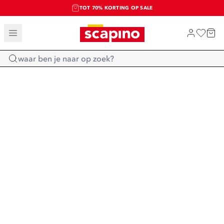
TOT 70% KORTING OP SALE
SALE: LAATSTE KANS!
SHOP NIEUW
Home