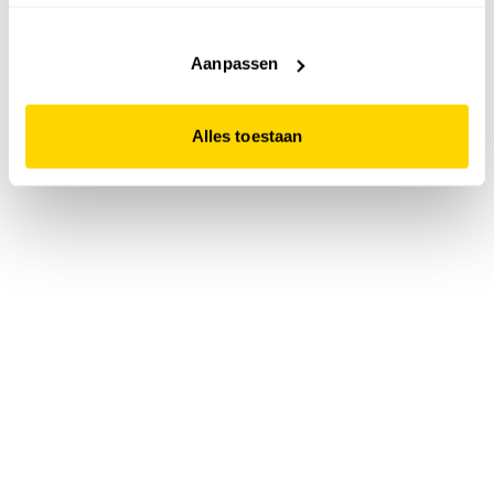
accepteert. Dit doe je door op "Alles toestaan" te klikken.
Liever geen cookies? Hou er dan rekening mee dat de
website niet optimaal functioneert.
Aanpassen
Alles toestaan