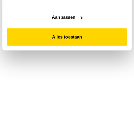
accepteert. Dit doe je door op "Alles toestaan" te klikken.
Liever geen cookies? Hou er dan rekening mee dat de
website niet optimaal functioneert.
Aanpassen
Alles toestaan