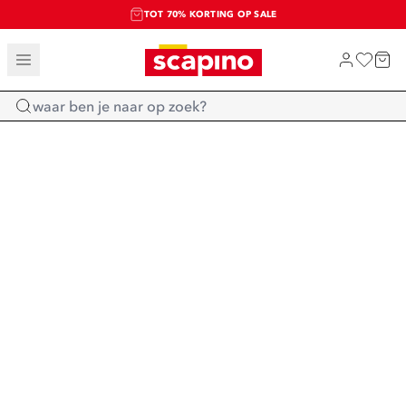
TOT 70% KORTING OP SALE
SALE: LAATSTE KANS!
SHOP NIEUW
Home