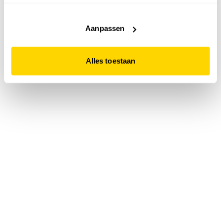
accepteert. Dit doe je door op "Alles toestaan" te klikken.
Liever geen cookies? Hou er dan rekening mee dat de
website niet optimaal functioneert.
Aanpassen
Alles toestaan