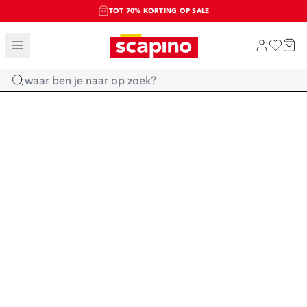
TOT 70% KORTING OP SALE
SALE: LAATSTE KANS!
SHOP NIEUW
Home