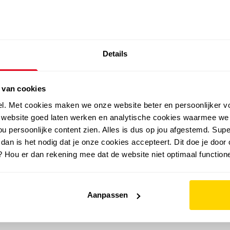
SALE: LAATSTE KANS!
Details
outdoor
zomer
merken
folder
sale
 van cookies
el. Met cookies maken we onze website beter en persoonlijker v
e website goed laten werken en analytische cookies waarmee we
u persoonlijke content zien. Alles is dus op jou afgestemd. Supe
 dan is het nodig dat je onze cookies accepteert. Dit doe je door 
? Hou er dan rekening mee dat de website niet optimaal functione
Aanpassen