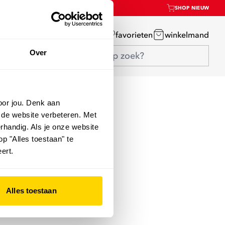
SHOP NIEUW
mijn account
favorieten
winkelmand
Over
oor jou. Denk aan
 de website verbeteren. Met
rhandig. Als je onze website
op "Alles toestaan" te
ert.
Alles toestaan