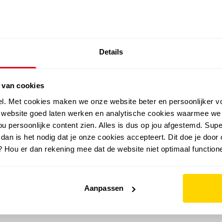
SALE: LAATSTE KANS!
Details
outdoor
zomer
merken
folder
sale
 van cookies
el. Met cookies maken we onze website beter en persoonlijker v
e website goed laten werken en analytische cookies waarmee we
u persoonlijke content zien. Alles is dus op jou afgestemd. Supe
 dan is het nodig dat je onze cookies accepteert. Dit doe je door 
? Hou er dan rekening mee dat de website niet optimaal functione
Aanpassen