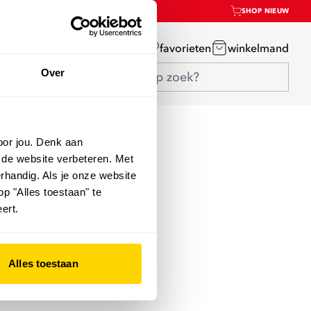
SHOP NIEUW
mijn account
favorieten
winkelmand
Over
oor jou. Denk aan
 de website verbeteren. Met
rhandig. Als je onze website
op "Alles toestaan" te
ert.
Alles toestaan